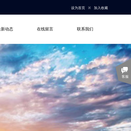
设为首页
※
加入收藏
最新动态
在线留言
联系我们
客服