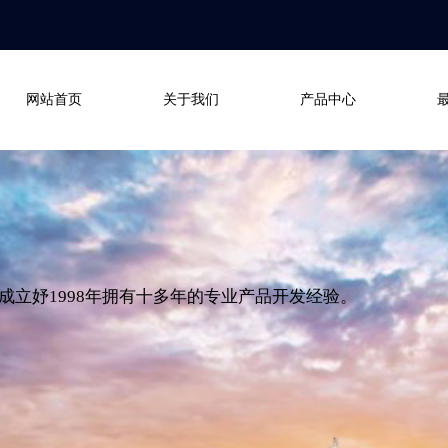
网站首页
关于我们
产品中心
立妤1998年拥有十多年的专业产品开发经验。