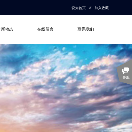
设为首页
※
加入收藏
最新动态
在线留言
联系我们
客服