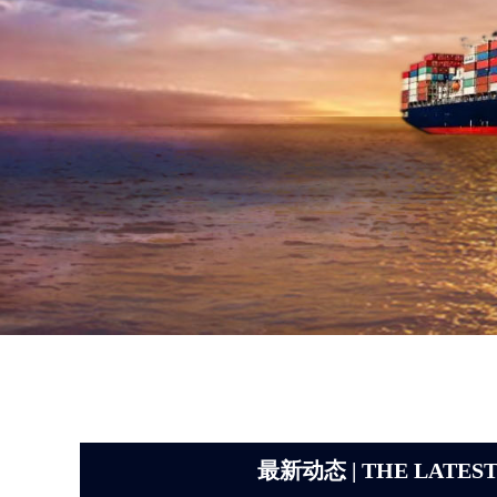
最新动态 | THE LATES